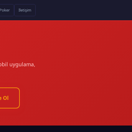
Poker
İletişim
mobil uygulama,
 Ol