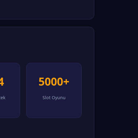
4
5000+
tek
Slot Oyunu