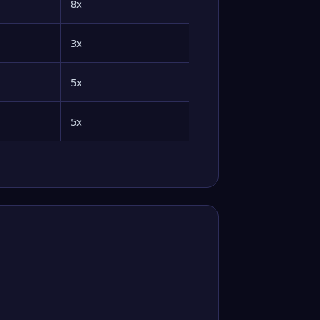
8x
3x
5x
5x