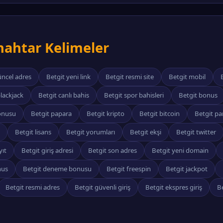
Anahtar Kelimeler
üncel adres
Betgit yeni link
Betgit resmi site
Betgit mobil
lackjack
Betgit canlı bahis
Betgit spor bahisleri
Betgit bonus
bonusu
Betgit papara
Betgit kripto
Betgit bitcoin
Betgit pa
Betgit lisans
Betgit yorumları
Betgit ekşi
Betgit twitter
yıt
Betgit giriş adresi
Betgit son adres
Betgit yeni domain
nus
Betgit deneme bonusu
Betgit freespin
Betgit jackpot
Betgit resmi adres
Betgit güvenli giriş
Betgit ekspres giriş
Be