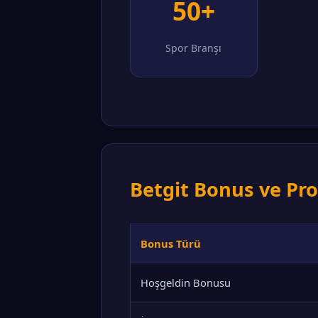
50+
Spor Branşı
Betgit Bonus ve Pr
Bonus Türü
Hoşgeldin Bonusu